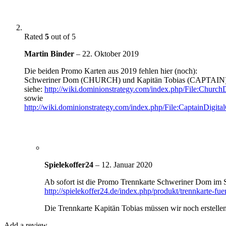
Rated
5
out of 5
Martin Binder
–
22. Oktober 2019
Die beiden Promo Karten aus 2019 fehlen hier (noch):
Schweriner Dom (CHURCH) und Kapitän Tobias (CAPTAIN
siehe:
http://wiki.dominionstrategy.com/index.php/File:Church
sowie
http://wiki.dominionstrategy.com/index.php/File:CaptainDigit
Spielekoffer24
–
12. Januar 2020
Ab sofort ist die Promo Trennkarte Schweriner Dom im S
http://spielekoffer24.de/index.php/produkt/trennkarte-f
Die Trennkarte Kapitän Tobias müssen wir noch erstellen
Add a review