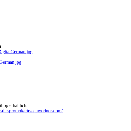
)
DigitalGerman.jpg
alGerman.jpg
hop erhältlich.
uer-die-promokarte-schweriner-dom/
.