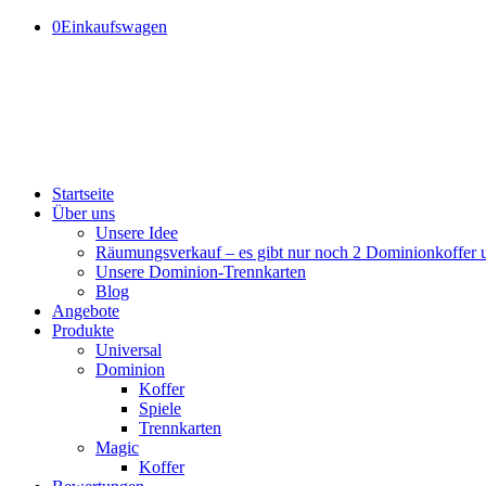
0
Einkaufswagen
Startseite
Über uns
Unsere Idee
Räumungsverkauf – es gibt nur noch 2 Dominionkoffer un
Unsere Dominion-Trennkarten
Blog
Angebote
Produkte
Universal
Dominion
Koffer
Spiele
Trennkarten
Magic
Koffer