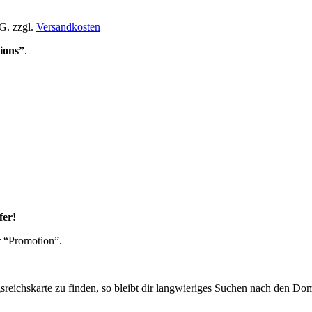
tG.
zzgl.
Versandkosten
ions”
.
fer!
r “Promotion”.
reichskarte zu finden, so bleibt dir langwieriges Suchen nach den Domi