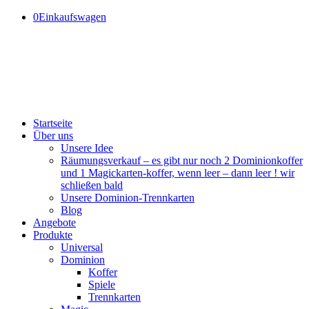
0
Einkaufswagen
Startseite
Über uns
Unsere Idee
Räumungsverkauf – es gibt nur noch 2 Dominionkoffer
und 1 Magickarten-koffer, wenn leer – dann leer ! wir
schließen bald
Unsere Dominion-Trennkarten
Blog
Angebote
Produkte
Universal
Dominion
Koffer
Spiele
Trennkarten