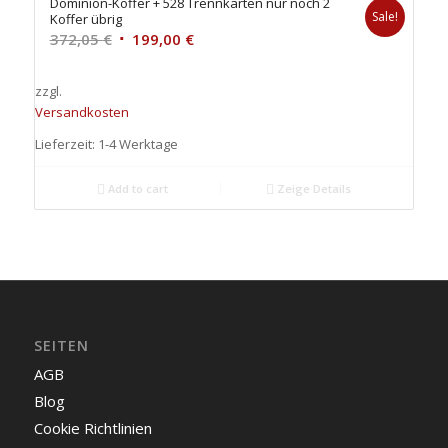
Dominion-Koffer + 528 Trennkarten nur noch 2
Sale!
Koffer übrig
372,05
€
199,00
€
zzgl.
Versandkosten
Lieferzeit: 1-4 Werktage
Add to cart
Zeige Details
SEITEN
AGB
Blog
Cookie Richtlinien