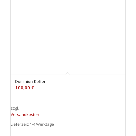
sortieren
5.00
Dominion-Koffer
100,00
€
zzgl.
Versandkosten
Lieferzeit: 1-4 Werktage