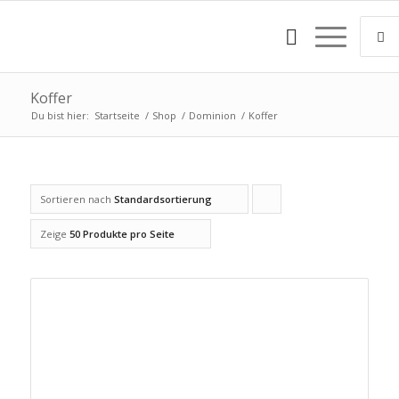
Koffer
Du bist hier:
Startseite
/
Shop
/
Dominion
/
Koffer
Sortieren nach
Standardsortierung
Klicke,
um
Zeige
50 Produkte pro Seite
die
Produkte
in
aufsteigender
Reihenfolge
zu