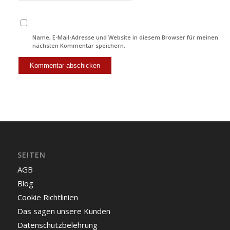
Name, E-Mail-Adresse und Website in diesem Browser für meinen
nächsten Kommentar speichern.
SEITEN
AGB
Blog
Cookie Richtlinien
Das sagen unsere Kunden
Datenschutzbelehrung