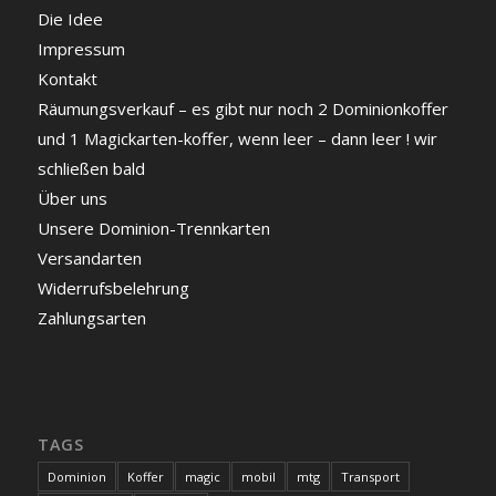
Die Idee
Impressum
Kontakt
Räumungsverkauf – es gibt nur noch 2 Dominionkoffer
und 1 Magickarten-koffer, wenn leer – dann leer ! wir
schließen bald
Über uns
Unsere Dominion-Trennkarten
Versandarten
Widerrufsbelehrung
Zahlungsarten
TAGS
Dominion
Koffer
magic
mobil
mtg
Transport