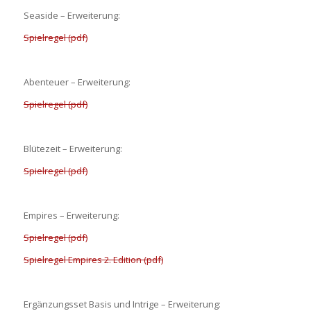
Seaside – Erweiterung:
Spielregel (pdf)
Abenteuer – Erweiterung:
Spielregel (pdf)
Blütezeit – Erweiterung:
Spielregel (pdf)
Empires – Erweiterung:
Spielregel (pdf)
Spielregel Empires 2. Edition (pdf)
Ergänzungsset Basis und Intrige – Erweiterung: