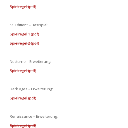
Spielregel (pdf)
“2. Edition” – Basispiel:
Spielregel 1 (pdf)
Spielregel 2 (pdf)
Nocturne – Erweiterung:
Spielregel (pdf)
Dark Ages – Erweiterung:
Spielregel (pdf)
Renaissance – Erweiterung:
Spielregel (pdf)