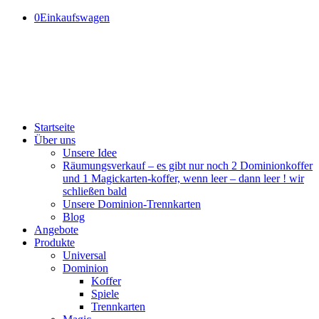
0
Einkaufswagen
Startseite
Über uns
Unsere Idee
Räumungsverkauf – es gibt nur noch 2 Dominionkoffer
und 1 Magickarten-koffer, wenn leer – dann leer ! wir
schließen bald
Unsere Dominion-Trennkarten
Blog
Angebote
Produkte
Universal
Dominion
Koffer
Spiele
Trennkarten